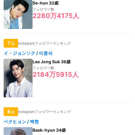
Se-hun 32歳
フォロワー数
2280万4175人
7
Instagramフォロワーランキング
位
イ・ジョンソク / 이종석
Lee Jong Suk 36歳
フォロワー数
2184万5915人
8
Instagramフォロワーランキング
位
ベクヒョン / 백현
Baek-hyun 34歳