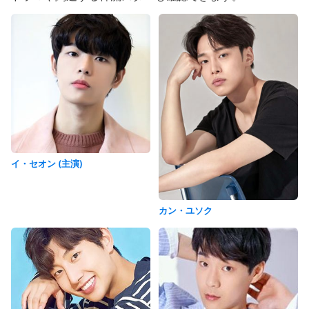
イ・セオン (主演)
カン・ユソク