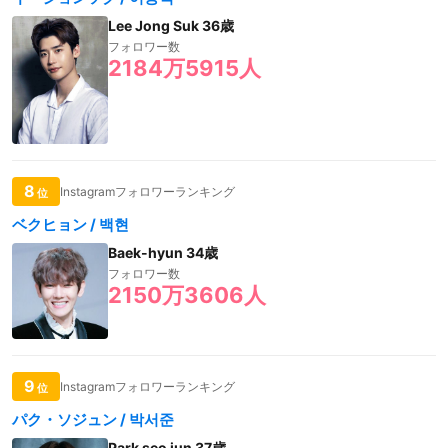
Lee Jong Suk 36歳
フォロワー数
2184万5915人
8
Instagramフォロワーランキング
位
ベクヒョン / 백현
Baek-hyun 34歳
フォロワー数
2150万3606人
9
Instagramフォロワーランキング
位
パク・ソジュン / 박서준
Park seo jun 37歳