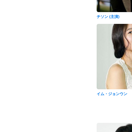
チソン (主演)
イム・ジョンウン