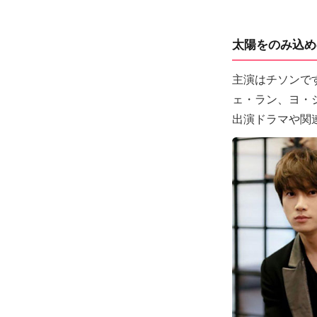
太陽をのみ込め
主演はチソンで
ェ・ラン、ヨ・
出演ドラマや関