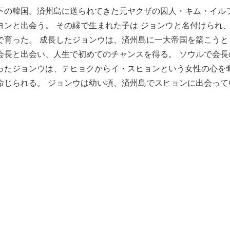
下の韓国。済州島に送られてきた元ヤクザの囚人・キム・イル
ヨンと出会う。 その縁で生まれた子は ジョンウと名付けられ
で育った。 成長したジョンウは、済州島に一大帝国を築こうと
会長と出会い、人生で初めてのチャンスを得る。 ソウルで会長
ったジョンウは、テヒョクからイ・スヒョンという女性の心を
命じられる。 ジョンウは幼い頃、済州島でスヒョンに出会って