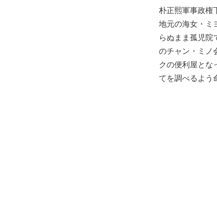
朴正熙軍事政権
地元の海女・ミ
らぬまま孤児院
のチャン・ミノ
クの便利屋とな
てを調べるよう