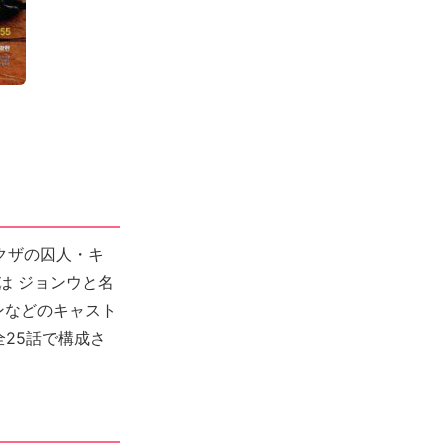
クザの囚人・キ
は ジョンウと名
ンなどのキャスト
25話で構成さ