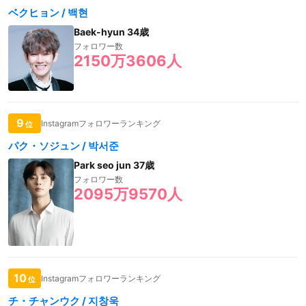
ベクヒョン / 백현
Baek-hyun 34歳
フォロワー数
2150万3606人
9
Instagramフォロワーランキング
位
パク・ソジュン / 박서준
Park seo jun 37歳
フォロワー数
2095万9570人
10
Instagramフォロワーランキング
位
チ・チャンウク / 지창욱