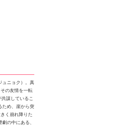
ジュニョク）。真
しその友情を一転
が共謀しているこ
るため、崖から突
大きく崩れ降りた
讐劇の中にある、