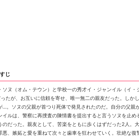
すじ
・ソヌ（オム・テウン）と学校一の秀才イ・ジャンイル（イ・
だったが、お互いに信頼を寄せ、唯一無二の親友だった。しか
が…。ソヌの父親が首つり死体で発見されたのだ。自分の父親
ンイルは、警察に再捜査の陳情書を提出すると言うソヌを止め
うのだった。親友として、苦楽をともに歩くはずだった2人。
罪悪、嫉妬と愛を重ねて次々と歯車を狂わせていく。壮絶な復