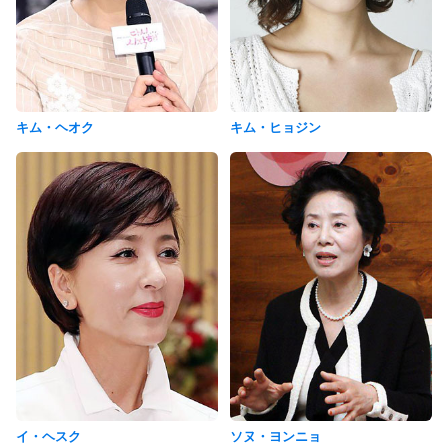
キム・ヘオク
キム・ヒョジン
イ・ヘスク
ソヌ・ヨンニョ