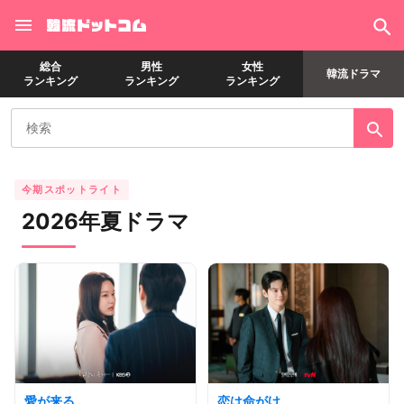
総合
男性
女性
韓流ドラマ
ランキング
ランキング
ランキング
今期スポットライト
2026年夏ドラマ
愛が来る
恋は命がけ