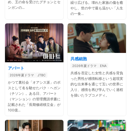
め、王の命を受けたグチョンとセ
繰り広げる。壊れた家族の傷を癒
ンガンの...
やし、世の中で最も温かい「人生
の一食...
共感細胞
2026年夏ドラマ
ENA
アパート
共感を否定した女性と共感を背負
2026年夏ドラマ
JTBC
った男性が感情転移という超現実
かつて裏社会「オアシス派」のボ
的な出来事を通じて互いの世界に
スとして名を馳せたパク・ヘガン
入り、感情を再び学んでいく過程
（チソン）。ある日、アパート
を描いたラブコメディ。
（マンション）の管理費請求書に
記載された「長期修繕積立金」が
100億...