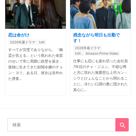
恋は命がけ
残念ながら明日も出勤で
す！
2026年夏ドラマ
tvN
2026年春ドラマ
すべてが完璧でありながら、「幽
tvN 、 Amazon Prime Video
霊が見える」という呪われた体質
仕事にも恋にも疲れ切った会社員
のせいで常に周囲に鉄壁を築き、
7年目のチャ・ジユン。不穏な噂
孤独に生きてきた財閥令嬢のチョ
と共に現れた無愛想な上司カン・
ン・ヨリ。ある日、彼女は並外れ
シウとひょんなことから関わるこ
た捜査...
とに。冷たい口調の裏に隠された
真心に...