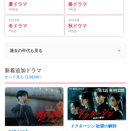
夏ドラマ
春ドラマ
15作品
7作品
2025年
2024年
冬ドラマ
秋ドラマ
7作品
6作品
過去の年代も見る
新着追加ドラマ
すべて見る (2380件)
ドクターシン 欲望の解剖