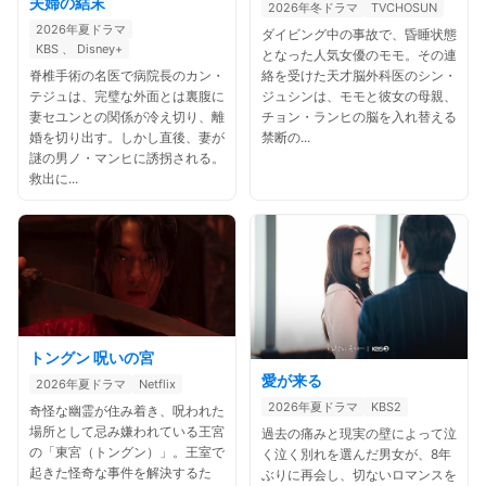
夫婦の結末
2026年冬ドラマ
TVCHOSUN
2026年夏ドラマ
ダイビング中の事故で、昏睡状態
KBS 、 Disney+
となった人気女優のモモ。その連
絡を受けた天才脳外科医のシン・
脊椎手術の名医で病院長のカン・
ジュシンは、モモと彼女の母親、
テジュは、完璧な外面とは裏腹に
チョン・ランヒの脳を入れ替える
妻セユンとの関係が冷え切り、離
禁断の...
婚を切り出す。しかし直後、妻が
謎の男ノ・マンヒに誘拐される。
救出に...
トングン 呪いの宮
愛が来る
2026年夏ドラマ
Netflix
2026年夏ドラマ
KBS2
奇怪な幽霊が住み着き、呪われた
場所として忌み嫌われている王宮
過去の痛みと現実の壁によって泣
の「東宮（トングン）」。王室で
く泣く別れを選んだ男女が、8年
起きた怪奇な事件を解決するた
ぶりに再会し、切ないロマンスを