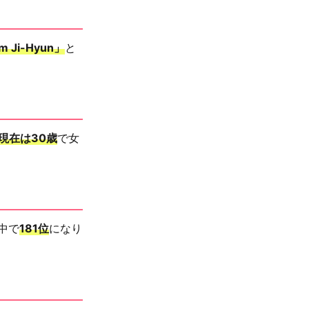
m Ji-Hyun」
と
現在は30歳
で女
中で
181位
になり