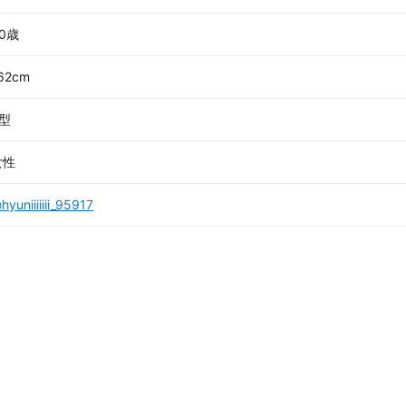
0歳
62cm
B型
女性
hyuniiiiiii_95917