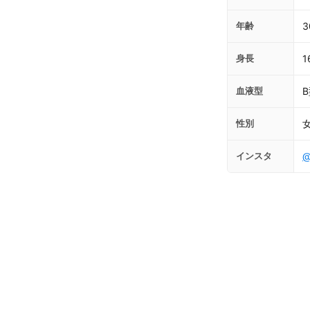
年齢
3
身長
1
血液型
性別
インスタ
@