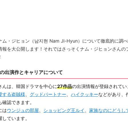
ム・ジヒョン（남지현 Nam Ji-Hyun）について徹底的に調
情報を大公開します！それではさっそくナム・ジヒョンさんの
！
の出演作とキャリアについて
さんは、韓国ドラマを中心に
27作品
の出演情報が登録されてい
愛する盗賊様
、
グッドパートナー
、
ハイクッキー
などがあり、
も確認できます。
には
ウンジュの部屋
、
ショッピング王ルイ
、
家族なのにどうし
躍しています。