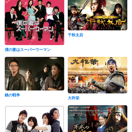
千秋太后
僕の妻はスーパーウーマン
銭の戦争
大祚栄