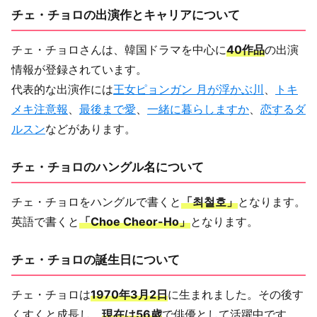
チェ・チョロの出演作とキャリアについて
チェ・チョロさんは、韓国ドラマを中心に
40作品
の出演
情報が登録されています。
代表的な出演作には
王女ピョンガン 月が浮かぶ川
、
トキ
メキ注意報
、
最後まで愛
、
一緒に暮らしますか
、
恋するダ
ルスン
などがあります。
チェ・チョロのハングル名について
チェ・チョロをハングルで書くと
「최철호」
となります。
英語で書くと
「Choe Cheor-Ho」
となります。
チェ・チョロの誕生日について
チェ・チョロは
1970年3月2日
に生まれました。その後す
くすくと成長し、
現在は56歳
で俳優として活躍中です。