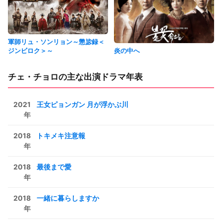
軍師リュ・ソンリョン～懲毖録＜
ジンビロク＞～
炎の中へ
チェ・チョロの主な出演ドラマ年表
2021
王女ピョンガン 月が浮かぶ川
年
2018
トキメキ注意報
年
2018
最後まで愛
年
2018
一緒に暮らしますか
年