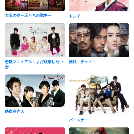
大王の夢～王たちの戦争～
トンイ
恋愛マニュアル～まだ結婚したい
推奴～チュノ～
女
熱血商売人
パートナー