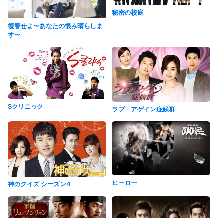
秘密の校庭
復讐せよ〜あなたの恨み晴らしま
す〜
Sクリニック
ラブ・アゲイン症候群
ヒーロー
神のクイズ シーズン4