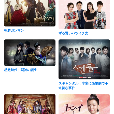
朝鮮ガンマン
ずる賢いバツイチ女
感激時代；闘神の誕生
スキャンダル：非常に衝撃的で不
道徳な事件