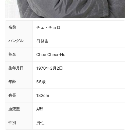
名前
チェ・チョロ
ハングル
최철호
英名
Choe Cheor-Ho
生年月日
1970年3月2日
年齢
56歳
身長
182cm
血液型
A型
性別
男性