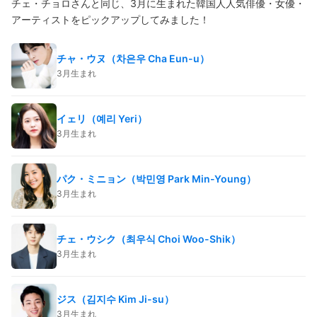
チェ・チョロさんと同じ、3月に生まれた韓国人人気俳優・女優・
アーティストをピックアップしてみました！
チャ・ウヌ（차은우 Cha Eun-u）
3月生まれ
イェリ（예리 Yeri）
3月生まれ
パク・ミニョン（박민영 Park Min-Young）
3月生まれ
チェ・ウシク（최우식 Choi Woo-Shik）
3月生まれ
ジス（김지수 Kim Ji-su）
3月生まれ