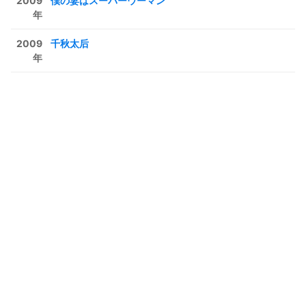
2009
僕の妻はスーパーウーマン
年
2009
千秋太后
年