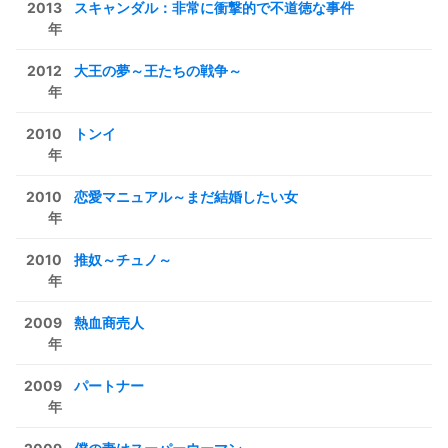
2013
スキャンダル：非常に衝撃的で不道徳な事件
年
2012
大王の夢～王たちの戦争～
年
2010
トンイ
年
2010
恋愛マニュアル～まだ結婚したい女
年
2010
推奴～チュノ～
年
2009
熱血商売人
年
2009
パートナー
年