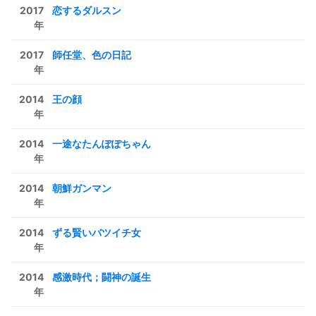
2017
恋するダルスン
年
2017
師任堂、色の日記
年
2014
王の顔
年
2014
一途なたんぽぽちゃん
年
2014
朝鮮ガンマン
年
2014
ずる賢いバツイチ女
年
2014
感激時代；闘神の誕生
年