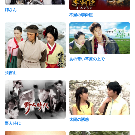
姉さん
不滅の李舜臣
あの青い草原の上で
張吉山
太陽の誘惑
野人時代