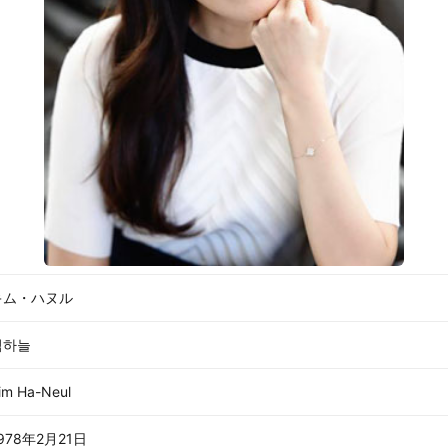
キム・ハヌル
김하늘
im Ha-Neul
978年2月21日