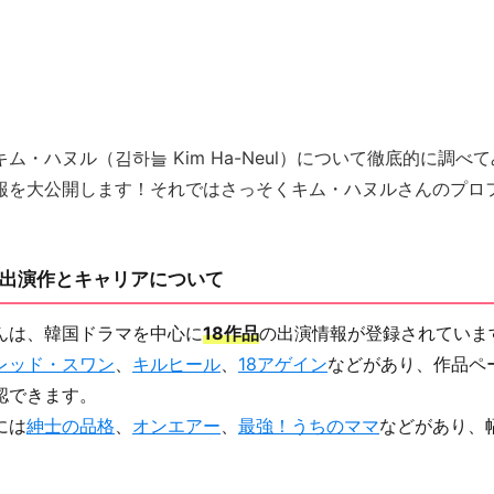
ム・ハヌル（김하늘 Kim Ha-Neul）について徹底的に調べ
報を大公開します！それではさっそくキム・ハヌルさんのプロ
出演作とキャリアについて
んは、韓国ドラマを中心に
18作品
の出演情報が登録されていま
レッド・スワン
、
キルヒール
、
18アゲイン
などがあり、作品ペ
認できます。
には
紳士の品格
、
オンエアー
、
最強！うちのママ
などがあり、