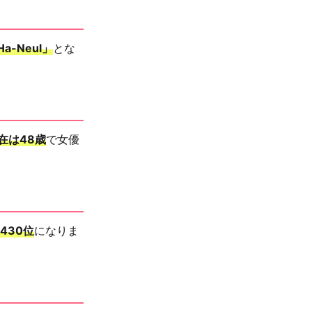
Ha-Neul」
とな
在は48歳
で女優
430位
になりま