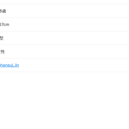
8歳
67cm
B型
女性
haneul_jin