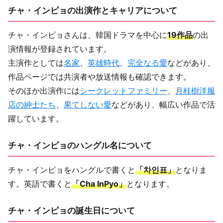
チャ・インピョの出演作とキャリアについて
チャ・インピョさんは、韓国ドラマを中心に
19作品
の出
演情報が登録されています。
主演作としては
名家
、
英雄時代
、
完全なる愛
などがあり、
作品ページでは共演者や放送情報も確認できます。
そのほか出演作には
シークレットファミリー
、
月桂樹洋服
店の紳士たち
、
果てしない愛
などがあり、幅広い作品で活
躍しています。
チャ・インピョのハングル名について
チャ・インピョをハングルで書くと
「차인표」
となりま
す。英語で書くと
「Cha InPyo」
となります。
チャ・インピョの誕生日について