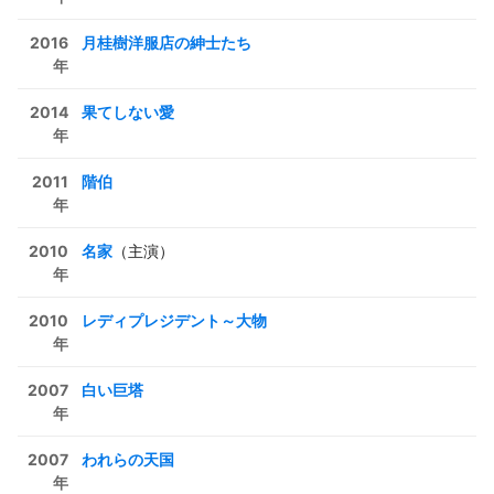
2016
月桂樹洋服店の紳士たち
年
2014
果てしない愛
年
2011
階伯
年
2010
名家
（主演）
年
2010
レディプレジデント～大物
年
2007
白い巨塔
年
2007
われらの天国
年