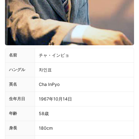
名前
チャ・インピョ
ハングル
차인표
英名
Cha InPyo
生年月日
1967年10月14日
年齢
58歳
身長
180cm