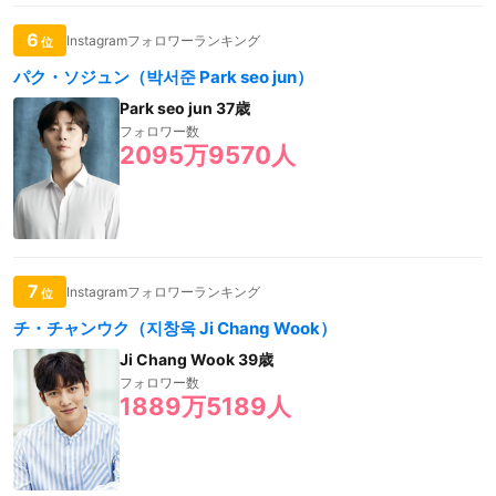
6
Instagramフォロワーランキング
位
パク・ソジュン（박서준 Park seo jun）
Park seo jun 37歳
フォロワー数
2095万9570人
7
Instagramフォロワーランキング
位
チ・チャンウク（지창욱 Ji Chang Wook）
Ji Chang Wook 39歳
フォロワー数
1889万5189人