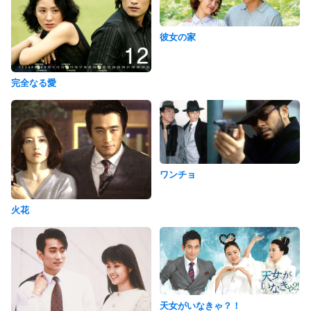
彼女の家
完全なる愛
ワンチョ
火花
天女がいなきゃ？！