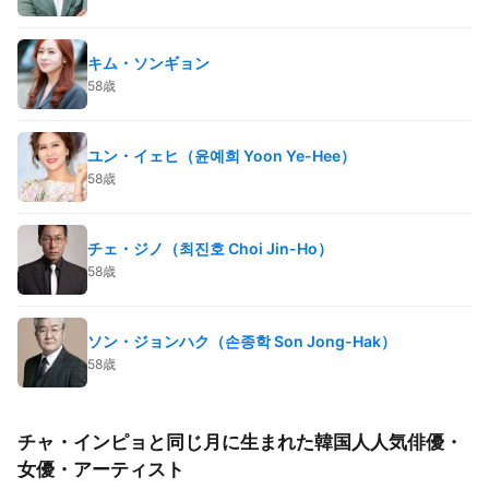
キム・ソンギョン
58歳
ユン・イェヒ（윤예희 Yoon Ye-Hee）
58歳
チェ・ジノ（최진호 Choi Jin-Ho）
58歳
ソン・ジョンハク（손종학 Son Jong-Hak）
58歳
チャ・インピョと同じ月に生まれた韓国人人気俳優・
女優・アーティスト