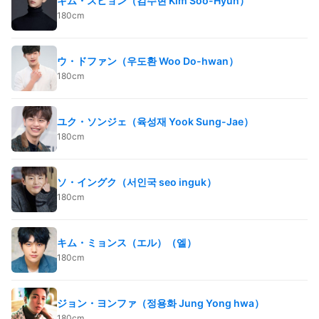
キム・スヒョン（김수현 Kim Soo-Hyun）
180cm
ウ・ドファン（우도환 Woo Do-hwan）
180cm
ユク・ソンジェ（육성재 Yook Sung-Jae）
180cm
ソ・イングク（서인국 seo inguk）
180cm
キム・ミョンス（エル）（엘）
180cm
ジョン・ヨンファ（정용화 Jung Yong hwa）
180cm