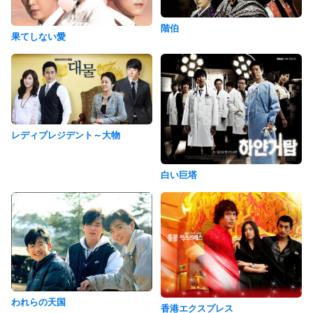
階伯
果てしない愛
レディプレジデント～大物
白い巨塔
われらの天国
香港エクスプレス