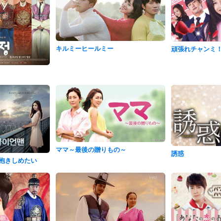
キルミーヒールミー
頑張れチャンミ
ママ～最後の贈りもの～
誘惑
抱きしめたい