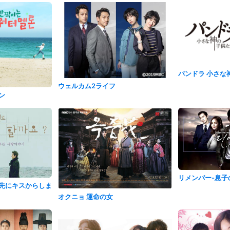
パンドラ 小さな
ウェルカム2ライフ
ン
リメンバー-息子
先にキスからしま
オクニョ 運命の女