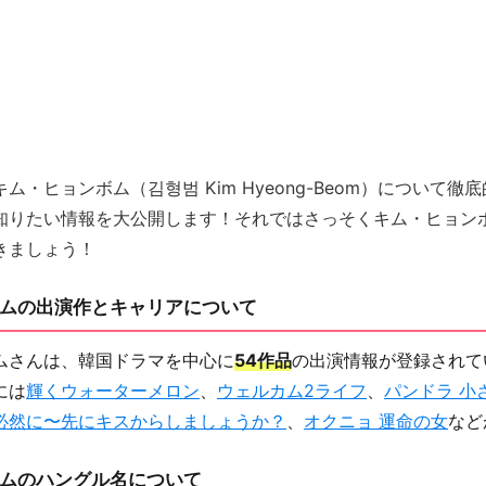
ム・ヒョンボム（김형범 Kim Hyeong-Beom）について徹
知りたい情報を大公開します！それではさっそくキム・ヒョン
きましょう！
ムの出演作とキャリアについて
ムさんは、韓国ドラマを中心に
54作品
の出演情報が登録されて
には
輝くウォーターメロン
、
ウェルカム2ライフ
、
パンドラ 小
必然に〜先にキスからしましょうか？
、
オクニョ 運命の女
など
ムのハングル名について