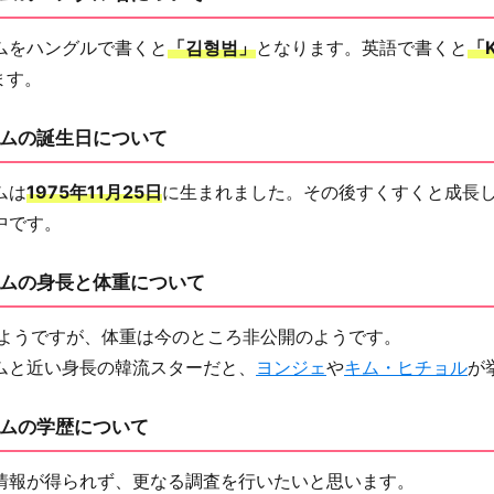
ムをハングルで書くと
「김형범」
となります。英語で書くと
「K
ます。
ムの誕生日について
ムは
1975年11月25日
に生まれました。その後すくすくと成長
中です。
ムの身長と体重について
ようですが、体重は今のところ非公開のようです。
ムと近い身長の韓流スターだと、
ヨンジェ
や
キム・ヒチョル
が
ムの学歴について
情報が得られず、更なる調査を行いたいと思います。