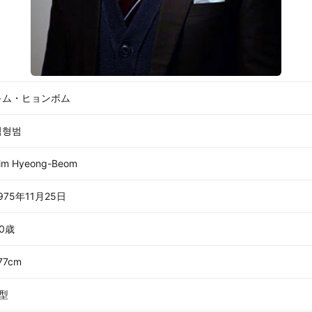
キム・ヒョンボム
김형범
im Hyeong-Beom
975年11月25日
0歳
77cm
B型