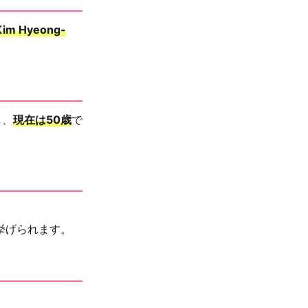
im Hyeong-
し、
現在は50歳
で
挙げられます。