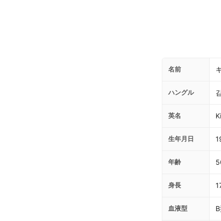
名前
ハングル
英名
K
生年月日
1
年齢
5
身長
1
血液型