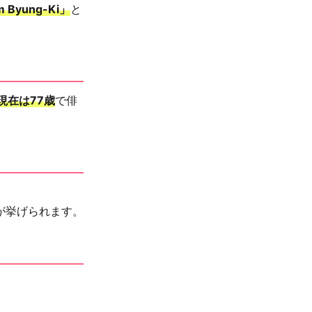
m Byung-Ki」
と
現在は77歳
で俳
が挙げられます。