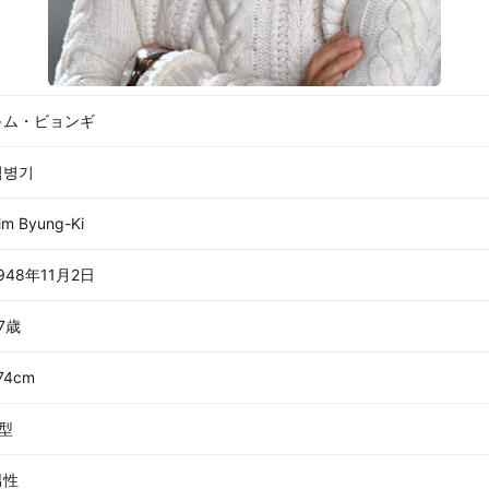
キム・ビョンギ
김병기
im Byung-Ki
948年11月2日
7歳
74cm
A型
男性