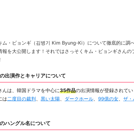
ム・ビョンギ（김병기 Kim Byung-Ki）について徹底的に
情報を大公開します！それではさっそくキム・ビョンギさんの
！
の出演作とキャリアについて
さんは、韓国ドラマを中心に
35作品
の出演情報が登録されてい
には
二度目の裁判
、
黒い太陽
、
ダークホール
、
99億の女
、
ザ・
のハングル名について