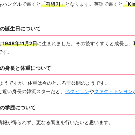
をハングルで書くと
「김병기」
となります。英語で書くと
「Ki
の誕生日について
は
1948年11月2日
に生まれました。その後すくすくと成長し、
です。
の身長と体重について
ようですが、体重は今のところ非公開のようです。
と近い身長の韓流スターだと、
ベクヒョン
や
クァク・ドンヨン
の学歴について
情報が得られず、更なる調査を行いたいと思います。