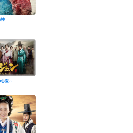
の神
の心医～