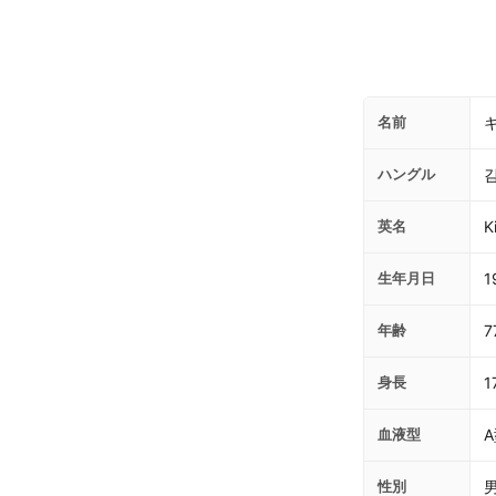
名前
ハングル
英名
K
生年月日
1
年齢
7
身長
1
血液型
性別