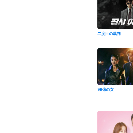
二度目の裁判
99億の女