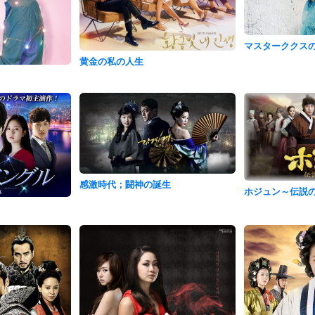
マスターククス
黄金の私の人生
感激時代；闘神の誕生
ホジュン～伝説