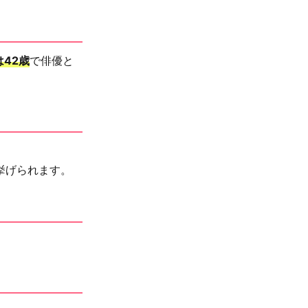
は42歳
で俳優と
挙げられます。