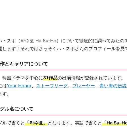
・スホ（하수호 Ha Su-Ho）について徹底的に調べてみた
開します！それではさっそくハ・スホさんのプロフィールを見
作とキャリアについて
、韓国ドラマを中心に
31作品
の出演情報が登録されています。
には
Your Honor
、
ストーブリーグ
、
プレーヤー
、
青い海の伝説
ます。
グル名について
グルで書くと
「하수호」
となります。英語で書くと
「Ha Su-H