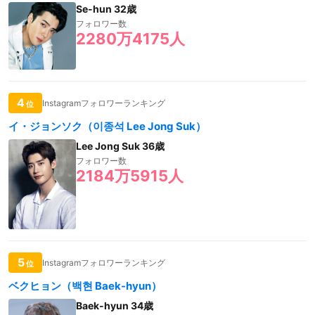
Se-hun 32歳
フォロワー数
2280万4175人
4
Instagramフォロワーランキング
位
イ・ジョンソク（이종석 Lee Jong Suk）
Lee Jong Suk 36歳
フォロワー数
2184万5915人
5
Instagramフォロワーランキング
位
ベクヒョン（백현 Baek-hyun）
Baek-hyun 34歳