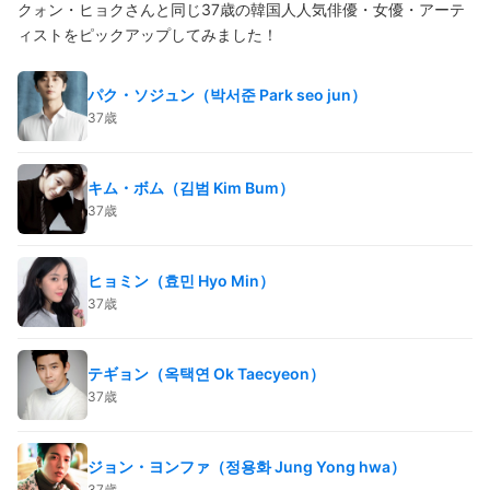
クォン・ヒョクさんと同じ37歳の韓国人人気俳優・女優・アーテ
ィストをピックアップしてみました！
パク・ソジュン（박서준 Park seo jun）
37歳
キム・ボム（김범 Kim Bum）
37歳
ヒョミン（효민 Hyo Min）
37歳
テギョン（옥택연 Ok Taecyeon）
37歳
ジョン・ヨンファ（정용화 Jung Yong hwa）
37歳