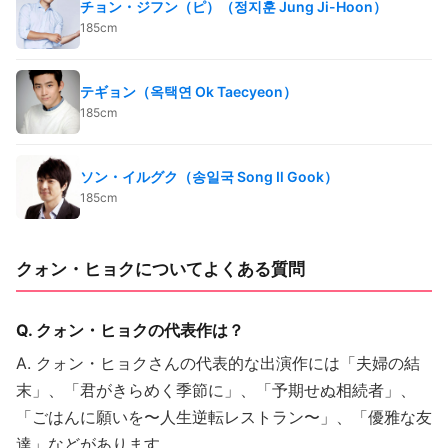
チョン・ジフン（ピ）（정지훈 Jung Ji-Hoon）
185cm
テギョン（옥택연 Ok Taecyeon）
185cm
ソン・イルグク（송일국 Song Il Gook）
185cm
クォン・ヒョクについてよくある質問
Q. クォン・ヒョクの代表作は？
A. クォン・ヒョクさんの代表的な出演作には「夫婦の結
末」、「君がきらめく季節に」、「予期せぬ相続者」、
「ごはんに願いを〜人生逆転レストラン〜」、「優雅な友
達」などがあります。