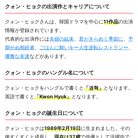
クォン・ヒョクの出演作とキャリアについて
クォン・ヒョクさんは、韓国ドラマを中心に
11作品
の出演
情報が登録されています。
代表的な出演作には
夫婦の結末
、
君がきらめく季節に
、
予
期せぬ相続者
、
ごはんに願いを〜人生逆転レストラン〜
、
優雅な友達
などがあります。
クォン・ヒョクのハングル名について
クォン・ヒョクをハングルで書くと
「권혁」
となります。
英語で書くと
「Kwon Hyuk」
となります。
クォン・ヒョクの誕生日について
クォン・ヒョクは
1989年2月19日
に生まれました。その
後すくすくと成長し、
現在は37歳
で俳優として活躍中で