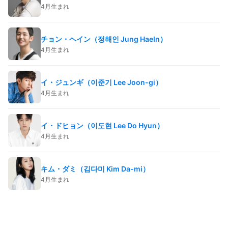
4月生まれ
チョン・ヘイン（정해인 Jung HaeIn）
4月生まれ
イ・ジュンギ（이준기 Lee Joon-gi）
4月生まれ
イ・ドヒョン（이도현 Lee Do Hyun）
4月生まれ
キム・ダミ（김다미 Kim Da-mi）
4月生まれ