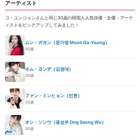
アーティスト
コ・ユンジョンさんと同じ30歳の韓国人人気俳優・女優・アーテ
ィストをピックアップしてみました！
ムン・ガヨン（문가영 Moon Ga-Young）
30歳
キム・ヨンデ（김영대）
30歳
ファン・ミンヒョン（민현）
30歳
オン・ソンウ（옹성우 Ong Seong Wu）
30歳