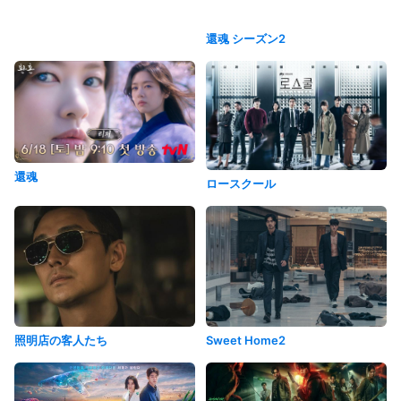
還魂 シーズン2
還魂
ロースクール
照明店の客人たち
Sweet Home2