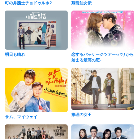
町の弁護士チョドゥルホ2
鶏龍仙女伝
明日も晴れ
恋するパッケージツアー-パリから
始まる最高の恋-
推理の女王
サム、マイウェイ