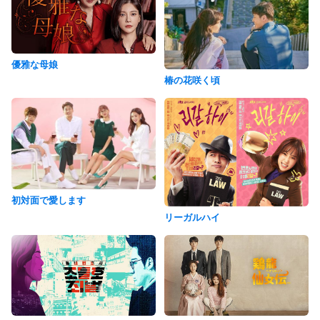
優雅な母娘
椿の花咲く頃
初対面で愛します
リーガルハイ