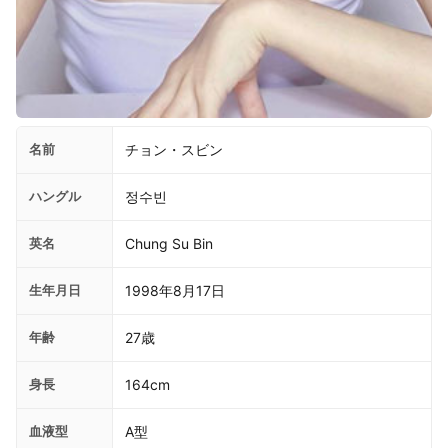
名前
チョン・スビン
ハングル
정수빈
英名
Chung Su Bin
生年月日
1998年8月17日
年齢
27歳
身長
164cm
血液型
A型