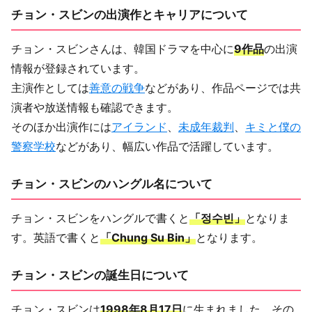
チョン・スビンの出演作とキャリアについて
チョン・スビンさんは、韓国ドラマを中心に
9作品
の出演
情報が登録されています。
主演作としては
善意の戦争
などがあり、作品ページでは共
演者や放送情報も確認できます。
そのほか出演作には
アイランド
、
未成年裁判
、
キミと僕の
警察学校
などがあり、幅広い作品で活躍しています。
チョン・スビンのハングル名について
チョン・スビンをハングルで書くと
「정수빈」
となりま
す。英語で書くと
「Chung Su Bin」
となります。
チョン・スビンの誕生日について
チョン・スビンは
1998年8月17日
に生まれました。その