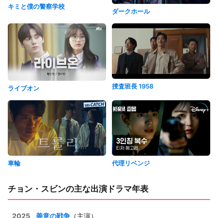
キミと僕の警察学校
ダークホール
捜査班長 1958
ライブオン
車輪
代理リベンジ
チョン・スビンの主な出演ドラマ年表
2025
善意の戦争
（主演）