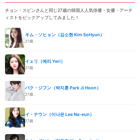
チョン・スビンさんと同じ27歳の韓国人人気俳優・女優・アーテ
ィストをピックアップしてみました！
キム・ソヒョン（김소현 Kim SoHyun）
27歳
イェリ（예리 Yeri）
27歳
パク・ジフン（박지훈 Park Ji Hoon）
27歳
イ・ナウン（이나은 Lee Na-eun）
27歳