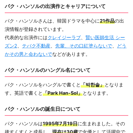
パク・ハンソルの出演作とキャリアについて
パク・ハンソルさんは、韓国ドラマを中心に
21作品
の出
演情報が登録されています。
代表的な出演作には
クレイジーラブ
、
賢い医師生活 シー
ズン2
、
テバク不動産
、
先輩、その口紅塗らないで
、
どう
かその男と会わないで
などがあります。
パク・ハンソルのハングル名について
パク・ハンソルをハングルで書くと
「박한솔」
となりま
す。英語で書くと
「Park Han-Sol」
となります。
パク・ハンソルの誕生日について
パク・ハンソルは
1995年7月19日
に生まれました。その
後すくすくと成長し、
現在は30歳
で女優として活躍中で