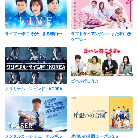
ライブ 〜君こそが生きる理由〜
ラブトライアングル～また君に恋
をする～
ゴハン行こうよ
クリミナル・マインド：KOREA
メンタルコーチ チェ・カルギル
片想いの合図 シーズン3.5