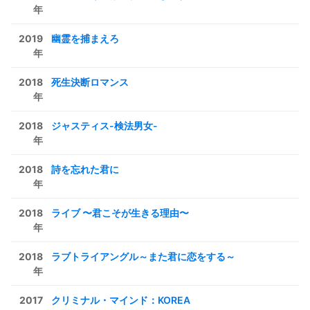
年
2019
幽霊を捕まえろ
年
2018
死生決断ロマンス
年
2018
ジャスティス-検法男女-
年
2018
詩を忘れた君に
年
2018
ライブ 〜君こそが生きる理由〜
年
2018
ラブトライアングル～また君に恋をする～
年
2017
クリミナル・マインド：KOREA