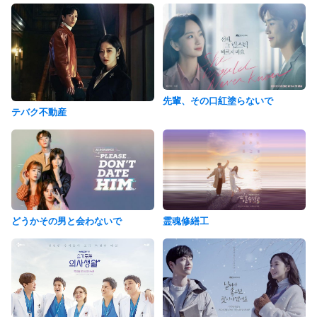
先輩、その口紅塗らないで
テバク不動産
どうかその男と会わないで
霊魂修繕工