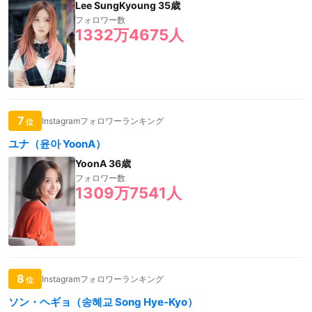
Lee SungKyoung 35歳
フォロワー数
1332万4675人
7
Instagramフォロワーランキング
位
ユナ（윤아 YoonA）
YoonA 36歳
フォロワー数
1309万7541人
8
Instagramフォロワーランキング
位
ソン・ヘギョ（송혜교 Song Hye-Kyo）