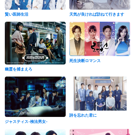
賢い医師生活
天気が良ければ訪ねて行きます
死生決断ロマンス
幽霊を捕まえろ
詩を忘れた君に
ジャスティス-検法男女-