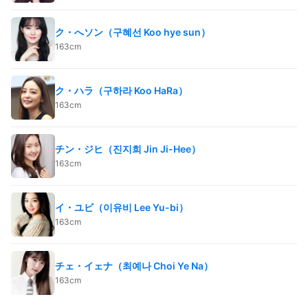
ク・へソン（구혜선 Koo hye sun）
163cm
ク・ハラ（구하라 Koo HaRa）
163cm
チン・ジヒ（진지희 Jin Ji-Hee）
163cm
イ・ユビ（이유비 Lee Yu-bi）
163cm
チェ・イェナ（최예나 Choi Ye Na）
163cm