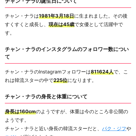
チャン・ナラの誕生日について
チャン・ナラは
1981年3月18日
に生まれました。その後
すくすくと成長し、
現在は45歳
で女優として活躍中で
す。
チャン・ナラのインスタグラムのフォロワー数につい
て
チャン・ナラのInstagramフォロワーは
811624人
で、こ
れは韓流スターの中で
225位
になります。
チャン・ナラの身長と体重について
身長は160cm
のようですが、体重は今のところ非公開の
ようです。
チャン・ナラと近い身長の韓流スターだと、
パク・ジフ
や