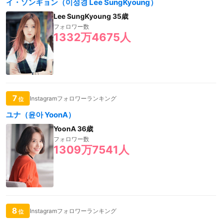
イ・ソンギョン（이성경 Lee SungKyoung）
Lee SungKyoung 35歳
フォロワー数
1332万4675人
7
Instagramフォロワーランキング
位
ユナ（윤아 YoonA）
YoonA 36歳
フォロワー数
1309万7541人
8
Instagramフォロワーランキング
位