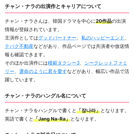
チャン・ナラの出演作とキャリアについて
チャン・ナラさんは、韓国ドラマを中心に
20作品
の出演
情報が登録されています。
主演作としては
グッドパートナー
、
私のハッピーエンド
、
テバク不動産
などがあり、作品ページでは共演者や放送情
報も確認できます。
そのほか出演作には
模範タクシー3
、
シークレットファミ
リー
、
運命のように君を愛す
などがあり、幅広い作品で活
躍しています。
チャン・ナラのハングル名について
チャン・ナラをハングルで書くと
「장나라」
となります。
英語で書くと
「Jang Na-Ra」
となります。