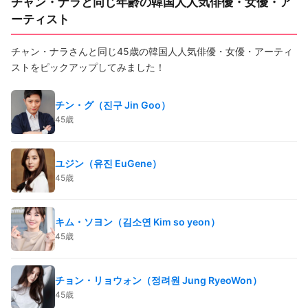
チャン・ナラと同じ年齢の韓国人人気俳優・女優・ア
ーティスト
チャン・ナラさんと同じ45歳の韓国人人気俳優・女優・アーティ
ストをピックアップしてみました！
チン・グ（진구 Jin Goo）
45歳
ユジン（유진 EuGene）
45歳
キム・ソヨン（김소연 Kim so yeon）
45歳
チョン・リョウォン（정려원 Jung RyeoWon）
45歳