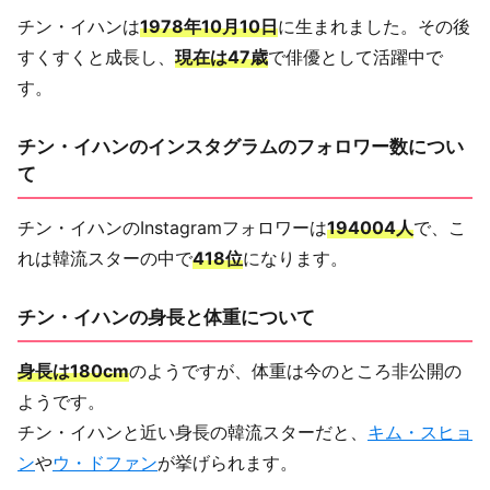
チン・イハンは
1978年10月10日
に生まれました。その後
すくすくと成長し、
現在は47歳
で俳優として活躍中で
す。
チン・イハンのインスタグラムのフォロワー数につい
て
チン・イハンのInstagramフォロワーは
194004人
で、こ
れは韓流スターの中で
418位
になります。
チン・イハンの身長と体重について
身長は180cm
のようですが、体重は今のところ非公開の
ようです。
チン・イハンと近い身長の韓流スターだと、
キム・スヒョ
ン
や
ウ・ドファン
が挙げられます。