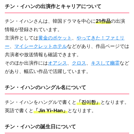
チン・イハンの出演作とキャリアについて
チン・イハンさんは、韓国ドラマを中心に
21作品
の出演
情報が登録されています。
主演作としては
黄金のポケット
、
やってきた！ファミリ
ー
、
マイシークレットホテル
などがあり、作品ページでは
共演者や放送情報も確認できます。
そのほか出演作には
オアシス
、
クロス
、
キスして幽霊
など
があり、幅広い作品で活躍しています。
チン・イハンのハングル名について
チン・イハンをハングルで書くと
「진이한」
となります。
英語で書くと
「Jin Yi-Han」
となります。
チン・イハンの誕生日について