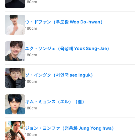
180cm
ウ・ドファン（우도환 Woo Do-hwan）
180cm
ユク・ソンジェ（육성재 Yook Sung-Jae）
180cm
ソ・イングク（서인국 seo inguk）
180cm
キム・ミョンス（エル）（엘）
180cm
ジョン・ヨンファ（정용화 Jung Yong hwa）
180cm