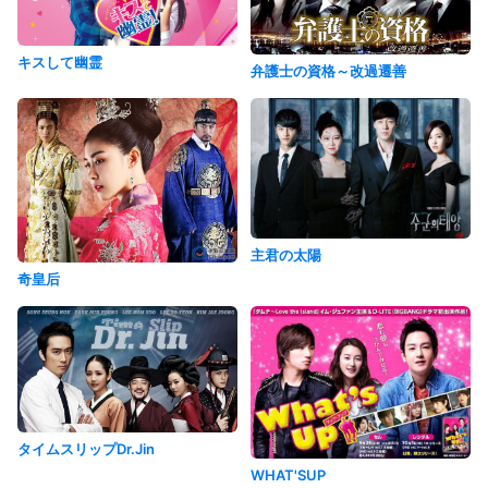
キスして幽霊
弁護士の資格～改過遷善
主君の太陽
奇皇后
タイムスリップDr.Jin
WHAT'SUP