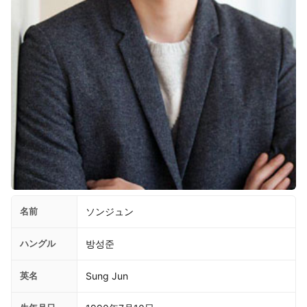
名前
ソンジュン
ハングル
방성준
英名
Sung Jun