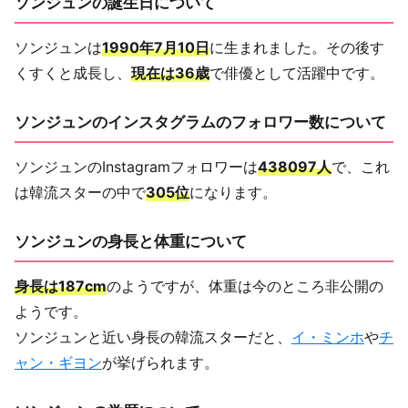
ソンジュンの誕生日について
ソンジュンは
1990年7月10日
に生まれました。その後す
くすくと成長し、
現在は36歳
で俳優として活躍中です。
ソンジュンのインスタグラムのフォロワー数について
ソンジュンのInstagramフォロワーは
438097人
で、これ
は韓流スターの中で
305位
になります。
ソンジュンの身長と体重について
身長は187cm
のようですが、体重は今のところ非公開の
ようです。
ソンジュンと近い身長の韓流スターだと、
イ・ミンホ
や
チ
ャン・ギヨン
が挙げられます。