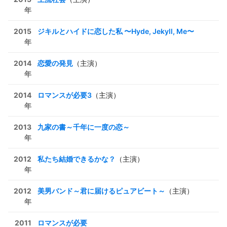
年
2015
ジキルとハイドに恋した私 〜Hyde, Jekyll, Me〜
年
2014
恋愛の発見
（主演）
年
2014
ロマンスが必要3
（主演）
年
2013
九家の書～千年に一度の恋～
年
2012
私たち結婚できるかな？
（主演）
年
2012
美男バンド～君に届けるピュアビート～
（主演）
年
2011
ロマンスが必要