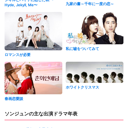
九家の書～千年に一度の恋～
Hyde, Jekyll, Me〜
私に嘘をついてみて
ロマンスが必要
ホワイトクリスマス
春画恋愛談
ソンジュンの主な出演ドラマ年表