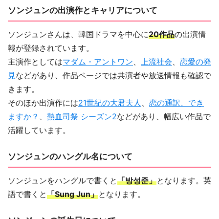
ソンジュンの出演作とキャリアについて
ソンジュンさんは、韓国ドラマを中心に
20作品
の出演情
報が登録されています。
主演作としては
マダム・アントワン
、
上流社会
、
恋愛の発
見
などがあり、作品ページでは共演者や放送情報も確認で
きます。
そのほか出演作には
21世紀の大君夫人
、
恋の通訳、でき
ますか？
、
熱血司祭 シーズン2
などがあり、幅広い作品で
活躍しています。
ソンジュンのハングル名について
ソンジュンをハングルで書くと
「방성준」
となります。英
語で書くと
「Sung Jun」
となります。