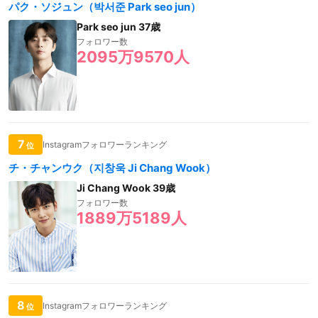
パク・ソジュン（박서준 Park seo jun）
Park seo jun 37歳
フォロワー数
2095万9570人
7
Instagramフォロワーランキング
位
チ・チャンウク（지창욱 Ji Chang Wook）
Ji Chang Wook 39歳
フォロワー数
1889万5189人
8
Instagramフォロワーランキング
位