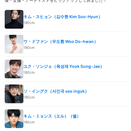
優・女優・アーティストをピックアップしてみました！
キム・スヒョン（김수현 Kim Soo-Hyun）
180cm
ウ・ドファン（우도환 Woo Do-hwan）
180cm
ユク・ソンジェ（육성재 Yook Sung-Jae）
180cm
ソ・イングク（서인국 seo inguk）
180cm
キム・ミョンス（エル）（엘）
180cm