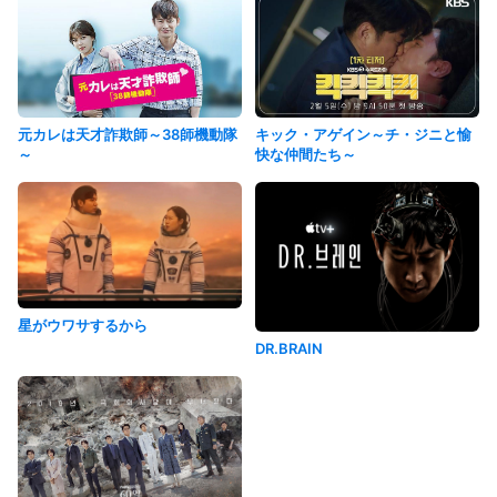
元カレは天才詐欺師～38師機動隊
キック・アゲイン～チ・ジニと愉
～
快な仲間たち～
星がウワサするから
DR.BRAIN