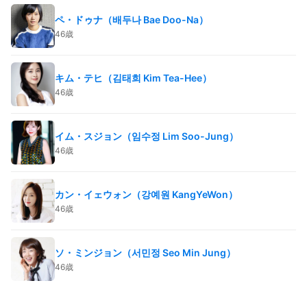
ペ・ドゥナ（배두나 Bae Doo-Na）
46歳
キム・テヒ（김태희 Kim Tea-Hee）
46歳
イム・スジョン（임수정 Lim Soo-Jung）
46歳
カン・イェウォン（강예원 KangYeWon）
46歳
ソ・ミンジョン（서민정 Seo Min Jung）
46歳