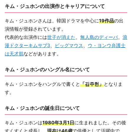
キム・ジュホンの出演作とキャリアについて
キム・ジュホンさんは、韓国ドラマを中心に
19作品
の出
演情報が登録されています。
代表的な出演作には
世子が消えた
、
無人島のディーバ
、
浪
漫ドクターキムサブ3
、
ビッグマウス
、
ウ・ヨンウ弁護士
は天才肌
などがあります。
キム・ジュホンのハングル名について
キム・ジュホンをハングルで書くと
「김주헌」
となりま
す。
キム・ジュホンの誕生日について
キム・ジュホンは
1980年3月1日
に生まれました。その後
すくすくと成長し、
現在は46歳
で俳優として活躍中で