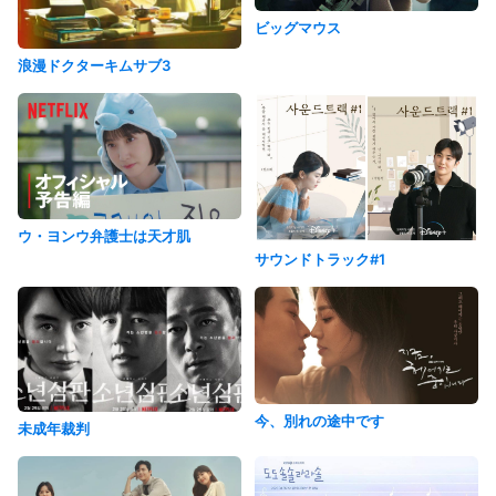
ビッグマウス
浪漫ドクターキムサブ3
ウ・ヨンウ弁護士は天才肌
サウンドトラック#1
今、別れの途中です
未成年裁判