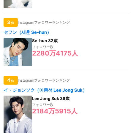
3
Instagramフォロワーランキング
位
セフン（세훈 Se-hun）
Se-hun 32歳
フォロワー数
2280万4175人
4
Instagramフォロワーランキング
位
イ・ジョンソク（이종석 Lee Jong Suk）
Lee Jong Suk 36歳
フォロワー数
2184万5915人