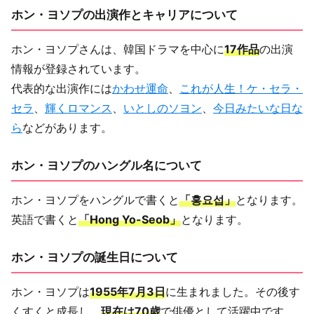
ホン・ヨソプの出演作とキャリアについて
ホン・ヨソプさんは、韓国ドラマを中心に
17作品
の出演
情報が登録されています。
代表的な出演作には
かわせ運命
、
これが人生！ケ・セラ・
セラ
、
輝くロマンス
、
いとしのソヨン
、
今日みたいな日な
ら
などがあります。
ホン・ヨソプのハングル名について
ホン・ヨソプをハングルで書くと
「홍요섭」
となります。
英語で書くと
「Hong Yo-Seob」
となります。
ホン・ヨソプの誕生日について
ホン・ヨソプは
1955年7月3日
に生まれました。その後す
くすくと成長し、
現在は70歳
で俳優として活躍中です。