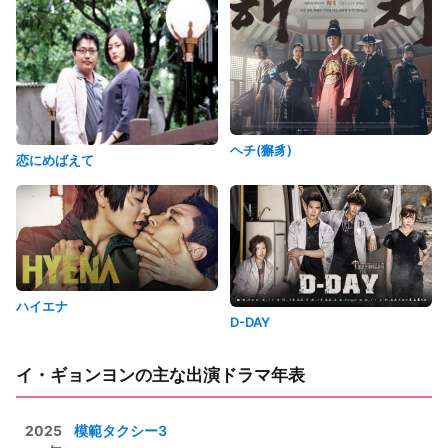
ヘチ(獬豸)
恋にめばえて
ハイエナ
D-DAY
イ・ギョンヨンの主な出演ドラマ年表
2025
模範タクシー3