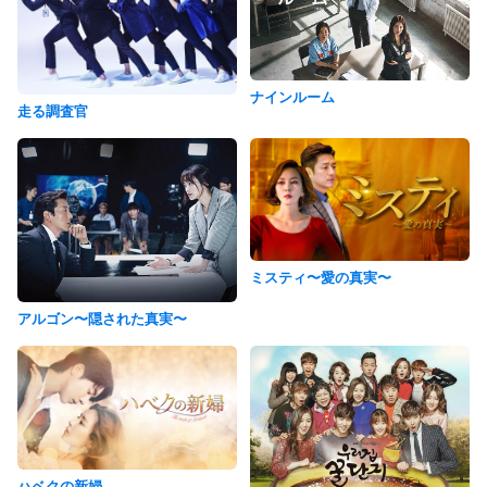
ナインルーム
走る調査官
ミスティ〜愛の真実〜
アルゴン〜隠された真実〜
ハベクの新婦