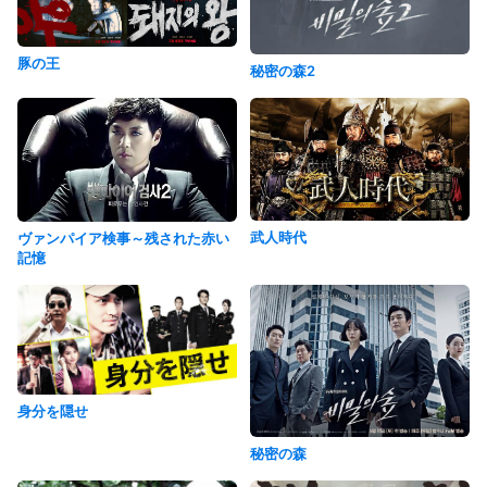
豚の王
秘密の森2
武人時代
ヴァンパイア検事～残された赤い
記憶
身分を隠せ
秘密の森