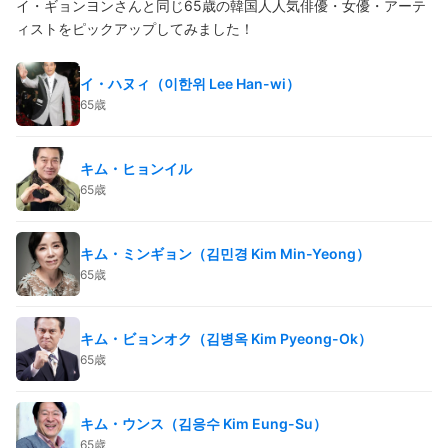
イ・ギョンヨンさんと同じ65歳の韓国人人気俳優・女優・アーテ
ィストをピックアップしてみました！
イ・ハヌィ（이한위 Lee Han-wi）
65歳
キム・ヒョンイル
65歳
キム・ミンギョン（김민경 Kim Min-Yeong）
65歳
キム・ビョンオク（김병옥 Kim Pyeong-Ok）
65歳
キム・ウンス（김응수 Kim Eung-Su）
65歳