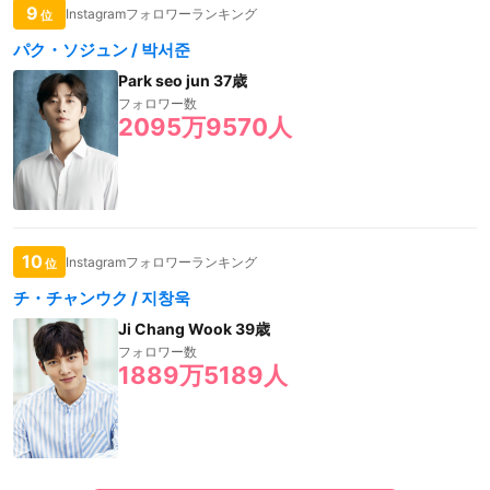
9
Instagramフォロワーランキング
位
パク・ソジュン / 박서준
Park seo jun 37歳
フォロワー数
2095万9570人
10
Instagramフォロワーランキング
位
チ・チャンウク / 지창욱
Ji Chang Wook 39歳
フォロワー数
1889万5189人