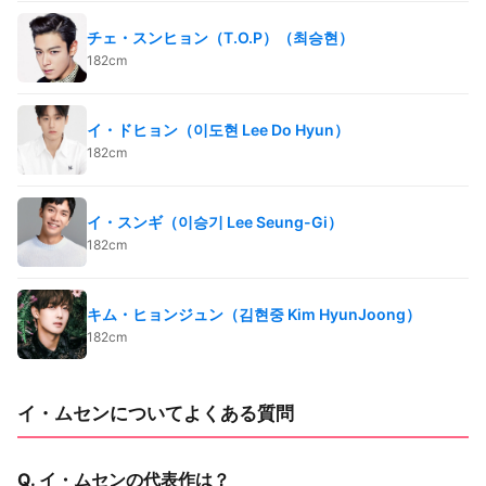
チェ・スンヒョン（T.O.P）（최승현）
182cm
イ・ドヒョン（이도현 Lee Do Hyun）
182cm
イ・スンギ（이승기 Lee Seung-Gi）
182cm
キム・ヒョンジュン（김현중 Kim HyunJoong）
182cm
イ・ムセンについてよくある質問
Q. イ・ムセンの代表作は？