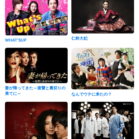
仁粋大妃
WHAT'SUP
妻が帰ってきた～復讐と裏切りの
果てに～
なんでウチに来たの？