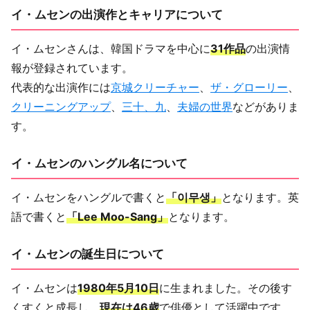
イ・ムセンの出演作とキャリアについて
イ・ムセンさんは、韓国ドラマを中心に
31作品
の出演情
報が登録されています。
代表的な出演作には
京城クリーチャー
、
ザ・グローリー
、
クリーニングアップ
、
三十、九
、
夫婦の世界
などがありま
す。
イ・ムセンのハングル名について
イ・ムセンをハングルで書くと
「이무생」
となります。英
語で書くと
「Lee Moo-Sang」
となります。
イ・ムセンの誕生日について
イ・ムセンは
1980年5月10日
に生まれました。その後す
くすくと成長し、
現在は46歳
で俳優として活躍中です。