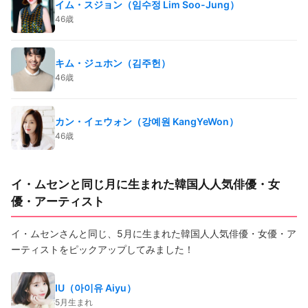
イム・スジョン（임수정 Lim Soo-Jung）
46歳
キム・ジュホン（김주헌）
46歳
カン・イェウォン（강예원 KangYeWon）
46歳
イ・ムセンと同じ月に生まれた韓国人人気俳優・女
優・アーティスト
イ・ムセンさんと同じ、5月に生まれた韓国人人気俳優・女優・ア
ーティストをピックアップしてみました！
IU（아이유 Aiyu）
5月生まれ