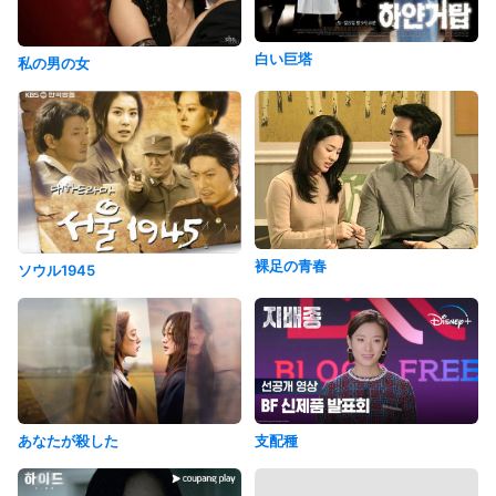
白い巨塔
私の男の女
裸足の青春
ソウル1945
あなたが殺した
支配種