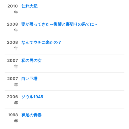
2010
仁粋大妃
年
2008
妻が帰ってきた～復讐と裏切りの果てに～
年
2008
なんでウチに来たの？
年
2007
私の男の女
年
2007
白い巨塔
年
2006
ソウル1945
年
1998
裸足の青春
年