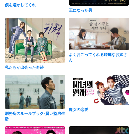
僕を溶かしてくれ
王になった男
よくおごってくれる綺麗なお姉さ
ん
私たちが出会った奇跡
魔女の恋愛
刑務所のルールブック-賢い監房生
活-