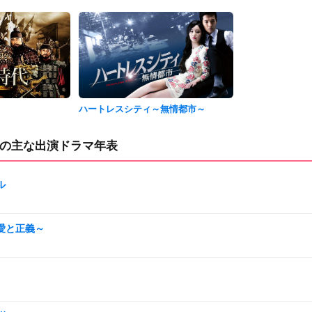
ハートレスシティ～無情都市～
の主な出演ドラマ年表
ル
～愛と正義～