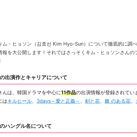
ム・ヒョソン（김효선 Kim Hyo-Sun）について徹底的に調
情報を大公開します！それではさっそくキム・ヒョソンさんの
！
の出演作とキャリアについて
さんは、韓国ドラマを中心に
11作品
の出演情報が登録されてい
には
キルヒール
、
3days～愛と正義～
、
剣と花
、
棘 のある花
、
のハングル名について