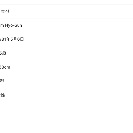
김효선
im Hyo-Sun
981年5月6日
5歳
68cm
O型
女性