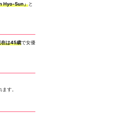
m Hyo-Sun」
と
現在は45歳
で女優
れます。