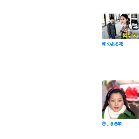
棘 のある花
悲しき恋歌