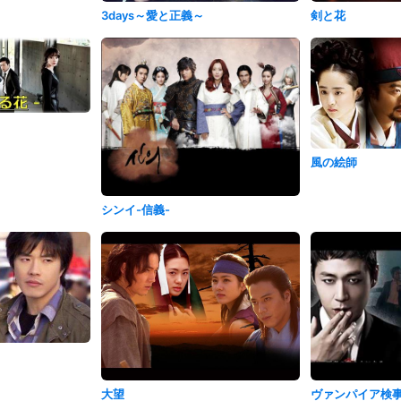
剣と花
3days～愛と正義～
風の絵師
シンイ-信義-
大望
ヴァンパイア検