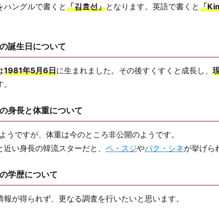
をハングルで書くと
「김효선」
となります。英語で書くと
「Ki
の誕生日について
は
1981年5月6日
に生まれました。その後すくすくと成長し、
す。
の身長と体重について
ようですが、体重は今のところ非公開のようです。
と近い身長の韓流スターだと、
ペ・スジ
や
パク・シネ
が挙げら
の学歴について
情報が得られず、更なる調査を行いたいと思います。