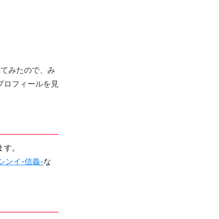
べてみたので、み
プロフィールを見
ます。
シンイ-信義-
な