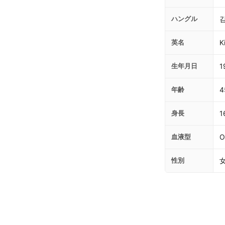
ハングル
英名
K
生年月日
1
年齢
4
身長
1
血液型
性別