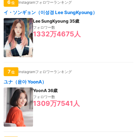
6
Instagramフォロワーランキング
位
イ・ソンギョン（이성경 Lee SungKyoung）
Lee SungKyoung 35歳
フォロワー数
1332万4675人
7
Instagramフォロワーランキング
位
ユナ（윤아 YoonA）
YoonA 36歳
フォロワー数
1309万7541人