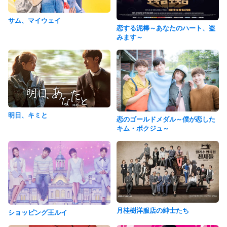
サム、マイウェイ
恋する泥棒～あなたのハート、盗
みます～
明日、キミと
恋のゴールドメダル～僕が恋した
キム・ボクジュ～
月桂樹洋服店の紳士たち
ショッピング王ルイ