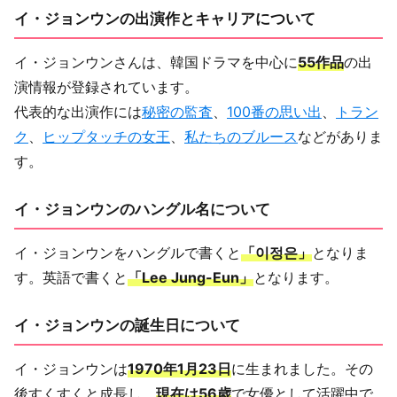
イ・ジョンウンの出演作とキャリアについて
イ・ジョンウンさんは、韓国ドラマを中心に
55作品
の出
演情報が登録されています。
代表的な出演作には
秘密の監査
、
100番の思い出
、
トラン
ク
、
ヒップタッチの女王
、
私たちのブルース
などがありま
す。
イ・ジョンウンのハングル名について
イ・ジョンウンをハングルで書くと
「이정은」
となりま
す。英語で書くと
「Lee Jung-Eun」
となります。
イ・ジョンウンの誕生日について
イ・ジョンウンは
1970年1月23日
に生まれました。その
後すくすくと成長し、
現在は56歳
で女優として活躍中で