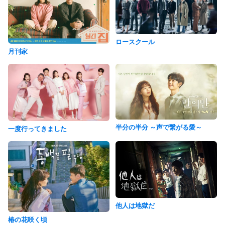
ロースクール
月刊家
半分の半分 ～声で繋がる愛～
一度行ってきました
他人は地獄だ
椿の花咲く頃