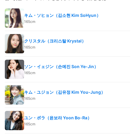
キム・ソヒョン（김소현 Kim SoHyun）
165cm
クリスタル（크리스탈 Krystal）
165cm
ソン・イェジン（손예진 Son Ye-Jin）
165cm
キム・ユジョン（김유정 Kim You-Jung）
165cm
ユン・ボラ（윤보라 Yoon Bo-Ra）
165cm