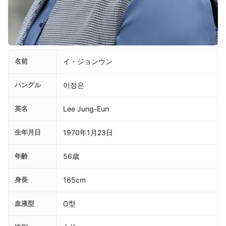
名前
イ・ジョンウン
ハングル
이정은
英名
Lee Jung-Eun
生年月日
1970年1月23日
年齢
56歳
身長
165cm
血液型
O型