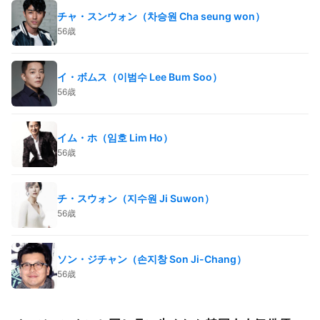
チャ・スンウォン（차승원 Cha seung won）
56歳
イ・ボムス（이범수 Lee Bum Soo）
56歳
イム・ホ（임호 Lim Ho）
56歳
チ・スウォン（지수원 Ji Suwon）
56歳
ソン・ジチャン（손지창 Son Ji-Chang）
56歳