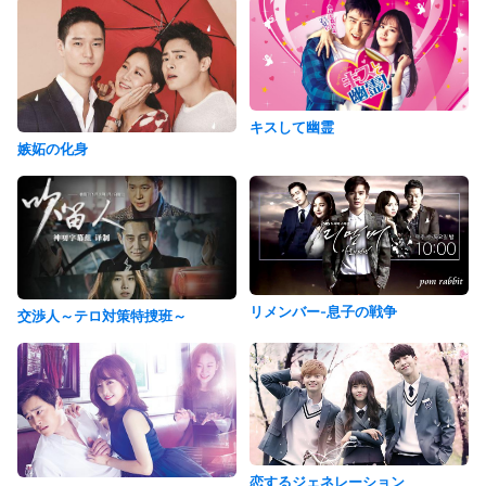
キスして幽霊
嫉妬の化身
リメンバー-息子の戦争
交渉人～テロ対策特捜班～
恋するジェネレーション