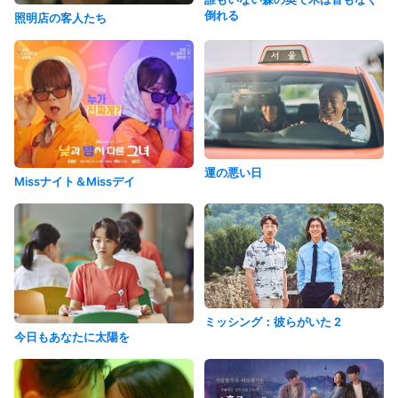
倒れる
照明店の客人たち
運の悪い日
Missナイト＆Missデイ
ミッシング：彼らがいた 2
今日もあなたに太陽を