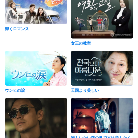
輝くロマンス
女王の教室
ウンヒの涙
天国より美しい
誰もいない森の奥で木は音もなく