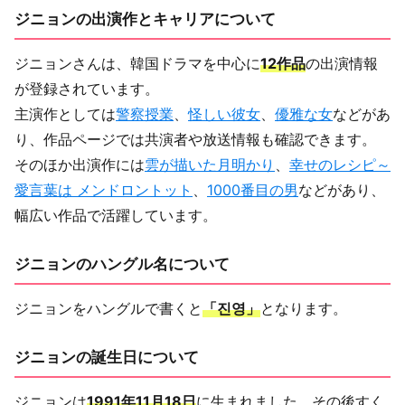
ジニョンの出演作とキャリアについて
ジニョンさんは、韓国ドラマを中心に
12作品
の出演情報
が登録されています。
主演作としては
警察授業
、
怪しい彼女
、
優雅な女
などがあ
り、作品ページでは共演者や放送情報も確認できます。
そのほか出演作には
雲が描いた月明かり
、
幸せのレシピ～
愛言葉は メンドロントット
、
1000番目の男
などがあり、
幅広い作品で活躍しています。
ジニョンのハングル名について
ジニョンをハングルで書くと
「진영」
となります。
ジニョンの誕生日について
ジニョンは
1991年11月18日
に生まれました。その後すく