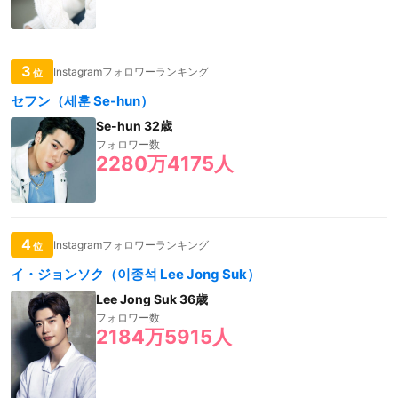
3
Instagramフォロワーランキング
位
セフン（세훈 Se-hun）
Se-hun 32歳
フォロワー数
2280万4175人
4
Instagramフォロワーランキング
位
イ・ジョンソク（이종석 Lee Jong Suk）
Lee Jong Suk 36歳
フォロワー数
2184万5915人