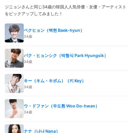
ジニョンさんと同じ34歳の韓国人人気俳優・女優・アーティスト
をピックアップしてみました！
ベクヒョン（백현 Baek-hyun）
34歳
パク・ヒョンシク（박형식 Park Hyungsik）
34歳
キー（キム・キボム）（키 Key）
34歳
ウ・ドファン（우도환 Woo Do-hwan）
34歳
ナナ（나나 Nana）